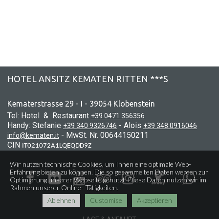
HOTEL ANSITZ KEMATEN RITTEN ***S
Kematerstrasse 29 - I - 39054 Klobenstein
Tel: Hotel & Restaurant
+39 0471 356356
Handy: Stefanie
- Alois
+39 340 9326746
+39 348 0916046
- MwSt. Nr. 00644150211
info@kematen.it
CIN
IT021072A1LQEQDD9Z
Wir nutzen technische Cookies, um Ihnen eine optimale Web-
Erfahrung bieten zu können. Die so gesammelten Daten werden zur






Optimierung unserer Webseite genutzt. Diese Daten nutzen wir im
Rahmen unserer Online- Tätigkeiten.
Ablehnen
Customise
Akzeptieren