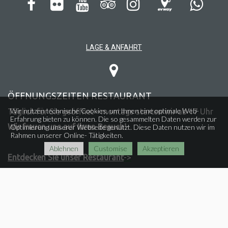






LAGE & ANFAHRT

ÖFFNUNGSZEITEN RESTAURANT
Wir nutzen technische Cookies, um Ihnen eine optimale Web-
Täglich für Sie geöffnet - montags starten wir ab 17 Uhr
Erfahrung bieten zu können. Die so gesammelten Daten werden zur
Wir freuen uns auf Ihren Besuch!
Optimierung unserer Webseite genutzt. Diese Daten nutzen wir im
Rahmen unserer Online- Tätigkeiten.
Ablehnen
Customise
Akzeptieren
Entdecken Sie unser Restaurant
->