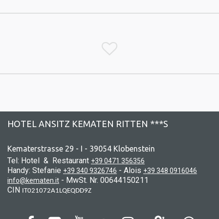

HOTEL ANSITZ KEMATEN RITTEN ***S
Kematerstrasse 29 - I - 39054 Klobenstein
Tel: Hotel & Restaurant
+39 0471 356356
Handy: Stefanie
- Alois
+39 340 9326746
+39 348 0916046
- MwSt. Nr. 00644150211
info@kematen.it
CIN
IT021072A1LQEQDD9Z