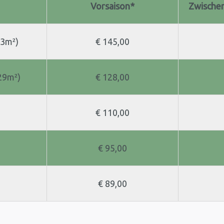
Vorsaison*
Zwische
43m²)
€ 145,00
29m²)
€ 128,00
€ 110,00
€ 95,00
€ 89,00