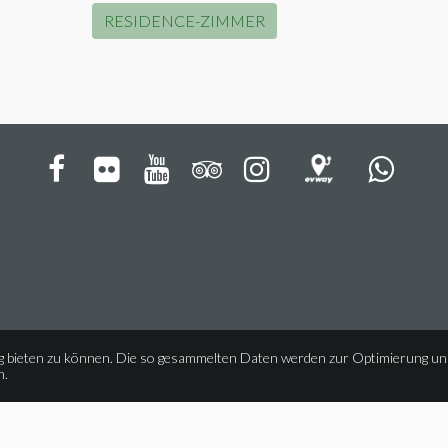
RESIDENCE-ZIMMER






g bieten zu können. Die so gesammelten Daten werden zur Optimierung u
n.
© 2026
|
kematen.it
Impressum